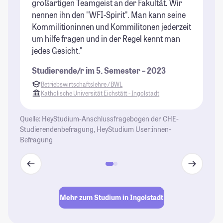
großartigen Teamgeist an der Fakultät. Wir
un
nennen ihn den "WFI-Spirit". Man kann seine
ab
Kommilitioninnen und Kommilitonen jederzeit
St
um hilfe fragen und in der Regel kennt man
jedes Gesicht."
Studierende/r im 5. Semester – 2023
Betriebswirtschaftslehre / BWL
Katholische Universität Eichstätt - Ingolstadt
Quelle: HeyStudium-Anschlussfragebogen der CHE-
Studierendenbefragung, HeyStudium User:innen-
Befragung
Mehr zum Studium in Ingolstadt