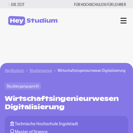
Zum
|
DIE ZEIT
FÜR HOCHSCHULEN
FÜR LEHRER
Inhalt
springen
HeyStudium
Studiengänge
Wirtschaftsingenieurwesen Digitalisierung
Studiengangsprofil
Wirtschaftsingenieurwesen
Digitalisierung
Technische Hochschule Ingolstadt
Master of Science