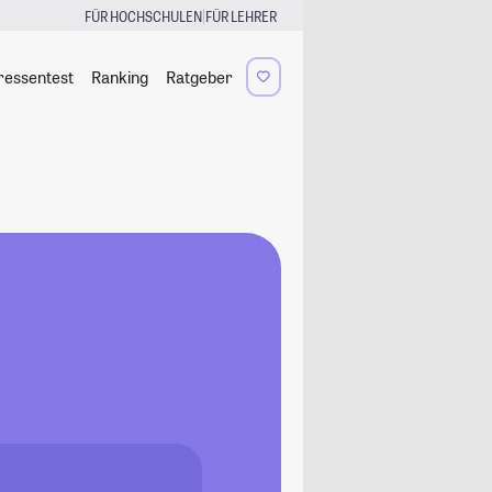
|
FÜR HOCHSCHULEN
FÜR LEHRER
ressentest
Ranking
Ratgeber