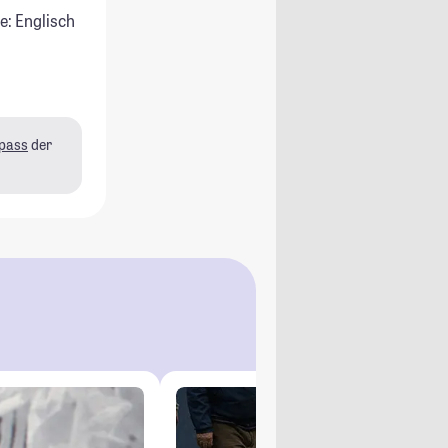
e: Englisch
pass
der