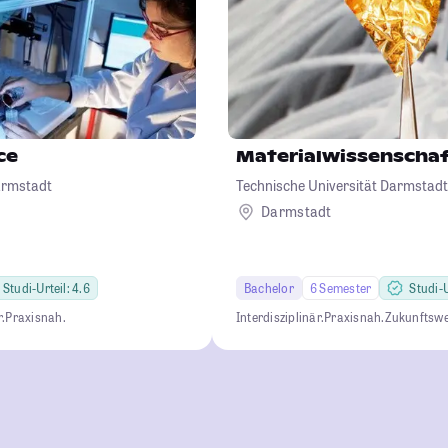
ce
Materialwissenscha
armstadt
Technische Universität Darmstadt
Darmstadt
Studi-Urteil: 4.6
Bachelor
6 Semester
Studi-U
r.
Praxisnah.
Interdisziplinär.
Praxisnah.
Zukunftswe