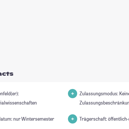
acts
nfeld(er):
Zulassungsmodus: Kein
ialwissenschaften
Zulassungsbeschränkun
datum: nur Wintersemester
Trägerschaft: öffentlich-