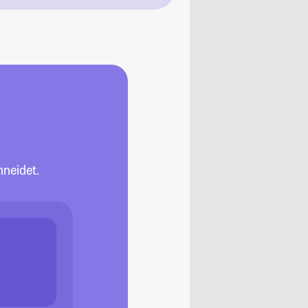
neidet.