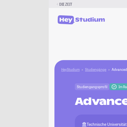
Zum
DIE ZEIT
Inhalt
springen
HeyStudium
Studiengänge
Advanced 
Studiengangsprofil
Im R
Advance
Technische Universitä