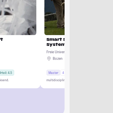
ft
Smart Sustainable Agricu
Systems in Mountain Are
Freie Universität Bozen
Bozen
Ausland
rteil: 4.5
Master
4 Semester
isend.
multidisciplinary
international
practice-oriente