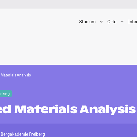
Studium
Orte
Inte
Materials Analysis
anking
d Materials Analysis
t Bergakademie Freiberg