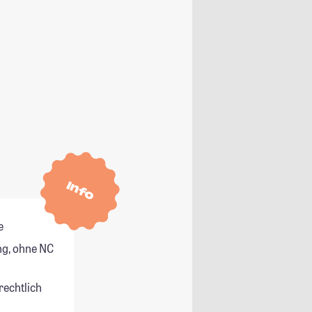
Info
e
g, ohne NC
rechtlich