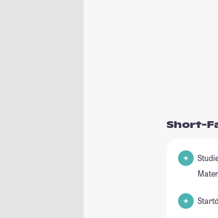
Short-F
Studie
Mater
Start