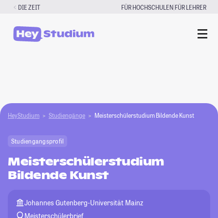
Zum
|
DIE ZEIT
FÜR HOCHSCHULEN
FÜR LEHRER
Inhalt
springen
HeyStudium
Studiengänge
Meisterschülerstudium Bildende Kunst
Studiengangsprofil
Meisterschülerstudium
Bildende Kunst
Johannes Gutenberg-Universität Mainz
Meisterschülerbrief