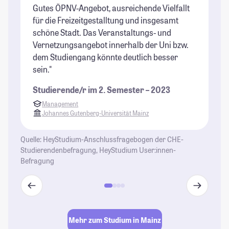
Gutes ÖPNV-Angebot, ausreichende Vielfallt
St
für die Freizeitgestalltung und insgesamt
schöne Stadt. Das Veranstaltungs- und
Vernetzungsangebot innerhalb der Uni bzw.
dem Studiengang könnte deutlich besser
sein."
Studierende/r im 2. Semester – 2023
Management
Johannes Gutenberg-Universität Mainz
Quelle: HeyStudium-Anschlussfragebogen der CHE-
Studierendenbefragung, HeyStudium User:innen-
Befragung
Mehr zum Studium in Mainz