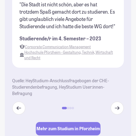
"Die Stadt ist nicht schön, aber es hat
"P
trotzdem Spaß gemacht dort zu studieren. Es
be
gibt unglaublich viele Angebote für
St
Studierende und ich hatte die beste WG dort!"
in
un
Studierende/r im 4. Semester – 2023
de
Corporate Communication Management
ni
Hochschule Pforzheim - Gestaltung, Technik, Wirtschaft
und Recht
St
Quelle: HeyStudium-Anschlussfragebogen der CHE-
Studierendenbefragung, HeyStudium User:innen-
Befragung
Mehr zum Studium in Pforzheim