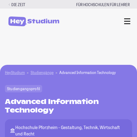
Zum
|
DIE ZEIT
FÜR HOCHSCHULEN
FÜR LEHRER
Inhalt
springen
HeyStudium
Studiengänge
Advanced Information Technology
Studiengangsprofil
Advanced Information
Technology
Hochschule Pforzheim - Gestaltung, Technik, Wirtschaft
und Recht