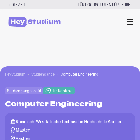
Zum
|
DIE ZEIT
FÜR HOCHSCHULEN
FÜR LEHRER
Inhalt
springen
HeyStudium
Studiengänge
Computer Engineering
Studiengangsprofil
Im Ranking
Computer Engineering
Rheinisch-Westfälische Technische Hochschule Aachen
Master
Aachen