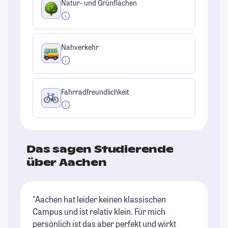
Natur- und Grünflächen
Nahverkehr
Fahrradfreundlichkeit
Das sagen Studierende
über Aachen
"Aachen hat leider keinen klassischen
"A
Campus und ist relativ klein. Für mich
ab
persönlich ist das aber perfekt und wirkt
un