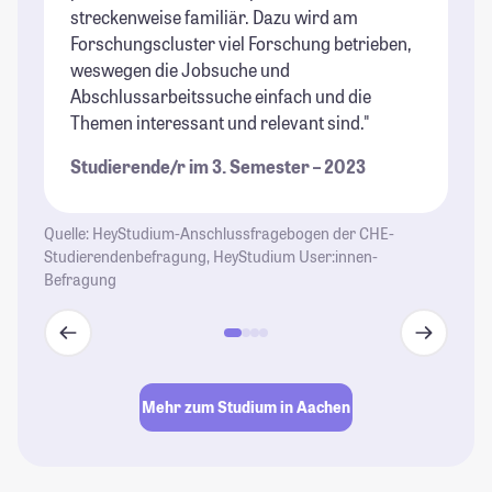
streckenweise familiär. Dazu wird am
ih
Forschungscluster viel Forschung betrieben,
fo
weswegen die Jobsuche und
Ve
Abschlussarbeitssuche einfach und die
St
Themen interessant und relevant sind."
Studierende/r im 3. Semester – 2023
Quelle: HeyStudium-Anschlussfragebogen der CHE-
Studierendenbefragung, HeyStudium User:innen-
Befragung
Mehr zum Studium in Aachen