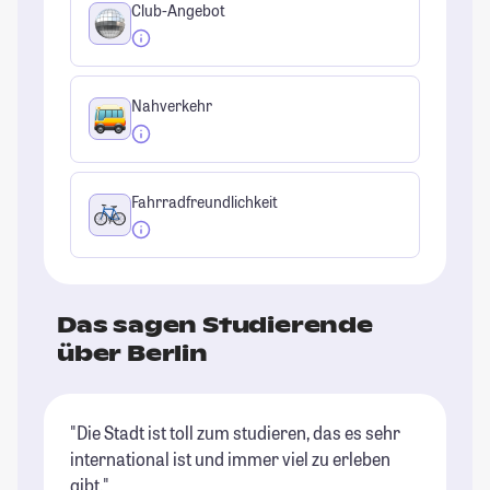
Club-Angebot
Nahverkehr
Fahrradfreundlichkeit
Das sagen Studierende
über Berlin
"Die Stadt ist toll zum studieren, das es sehr
"B
international ist und immer viel zu erleben
of
gibt."