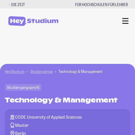
Zum
|
DIE ZEIT
FÜR HOCHSCHULEN
FÜR LEHRER
Inhalt
springen
HeyStudium
Studiengänge
Technology & Management
Studiengangsprofil
Technology & Management
CODE University of Applied Sciences
Master
Berlin