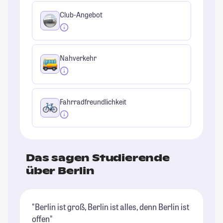
Club-Angebot
Nahverkehr
Fahrradfreundlichkeit
Das sagen Studierende
über Berlin
"Berlin ist groß, Berlin ist alles, denn Berlin ist
"B
offen"
ri