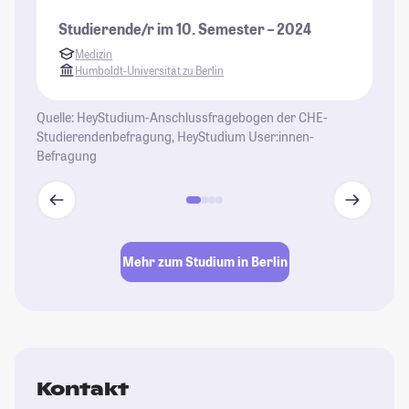
Un
Studierende/r im 10. Semester – 2024
di
Medizin
wi
Humboldt-Universität zu Berlin
be
ga
Quelle: HeyStudium-Anschlussfragebogen der CHE-
al
Studierendenbefragung, HeyStudium User:innen-
Un
Befragung
St
se
En
Gl
Le
Mehr zum Studium in Berlin
St
Kontakt