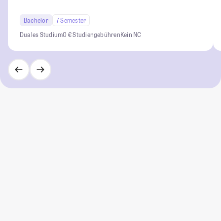
Bachelor
7 Semester
Duales Studium
0 € Studiengebühren
Kein NC