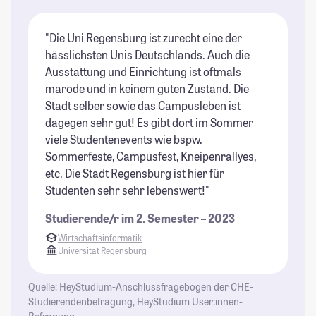
"Die Uni Regensburg ist zurecht eine der
"R
hässlichsten Unis Deutschlands. Auch die
St
Ausstattung und Einrichtung ist oftmals
Ko
marode und in keinem guten Zustand. Die
St
Stadt selber sowie das Campusleben ist
dagegen sehr gut! Es gibt dort im Sommer
viele Studentenevents wie bspw.
Sommerfeste, Campusfest, Kneipenrallyes,
etc. Die Stadt Regensburg ist hier für
Studenten sehr sehr lebenswert!"
Studierende/r im 2. Semester – 2023
Wirtschaftsinformatik
Universität Regensburg
Quelle: HeyStudium-Anschlussfragebogen der CHE-
Studierendenbefragung, HeyStudium User:innen-