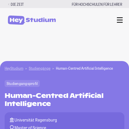
Zum
|
DIE ZEIT
FÜR HOCHSCHULEN
FÜR LEHRER
Inhalt
springen
HeyStudium
Studiengänge
Human-Centred Artificial Intelligence
Studiengangsprofil
Human-Centred Artificial
Intelligence
Universität Regensburg
Master of Science