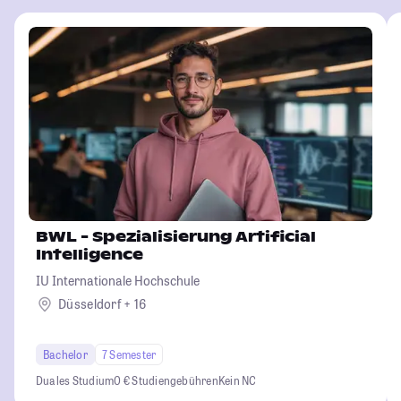
BWL - Spezialisierung Artificial
Intelligence
IU Internationale Hochschule
Düsseldorf + 16
Bachelor
7 Semester
Duales Studium
0 € Studiengebühren
Kein NC