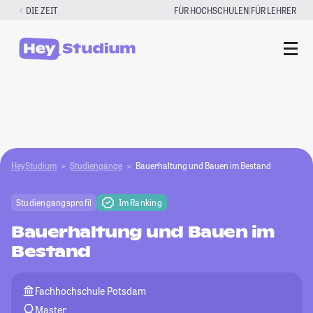
Zum
|
DIE ZEIT
FÜR HOCHSCHULEN
FÜR LEHRER
Inhalt
springen
HeyStudium
Studiengänge
Bauerhaltung und Bauen im Bestand
Studiengangsprofil
Im Ranking
Bauerhaltung und Bauen im
Bestand
Fachhochschule Potsdam
Master