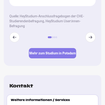
Wi
gl
gu
Quelle: HeyStudium-Anschlussfragebogen der CHE-
üb
Studierendenbefragung, HeyStudium User:innen-
ei
Befragung
St
Mehr zum Studium in Potsdam
Kontakt
Weitere Informationen / Services