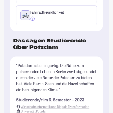
Fahrradfreundlichkeit
Das sagen Studierende
über Potsdam
"Potsdam ist einzigartig. Die Nähe zum
"D
pulsierenden Leben in Berlin wird abgerundet
da
durch die viele Natur die Potsdam zu bieten
St
hat. Viele Parks, Seen und die Havel schaffen
fä
ein beruhigendes Klima."
is
An
Studierende/r im 6. Semester – 2023
Me
Wirtschaftsinformatik und Digitale Transformation
Ar
Universität Potsdam