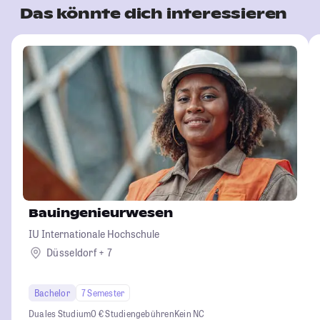
Das könnte dich interessieren
Bauingenieurwesen
IU Internationale Hochschule
Düsseldorf + 7
Bachelor
7 Semester
Duales Studium
0 € Studiengebühren
Kein NC