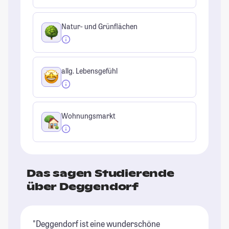
Natur- und Grünflächen
allg. Lebensgefühl
Wohnungsmarkt
Das sagen Studierende
über Deggendorf
"Deggendorf ist eine wunderschöne
"G