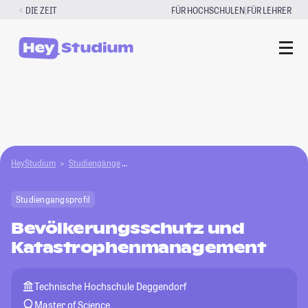
Zum
|
DIE ZEIT
FÜR HOCHSCHULEN
FÜR LEHRER
Inhalt
springen
HeyStudium
Studiengänge
Bevölkerungsschutz und Katastrophenmanage
Studiengangsprofil
Bevölkerungsschutz und
Katastrophenmanagement
Technische Hochschule Deggendorf
Master of Science