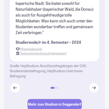
bayerische Stadt. Sie bietet sowohl für
im
Naturliebhaber (bayerischer Wald, die Donau)
Bü
als auch für Ausgehfreudige tolle
St
Möglichkeiten. Man kann sich auch unter den
Studenten wunderbar treffen und gemeinsam
Zeit verbringen."
Studierende/r im 4. Semester – 2024
Pflegepädagogik
Technische Hochschule Deggendorf
Quelle: HeyStudium-Anschlussfragebogen der CHE-
Studierendenbefragung, HeyStudium User:innen-
Befragung
Mehr zum Studium in Deggendorf