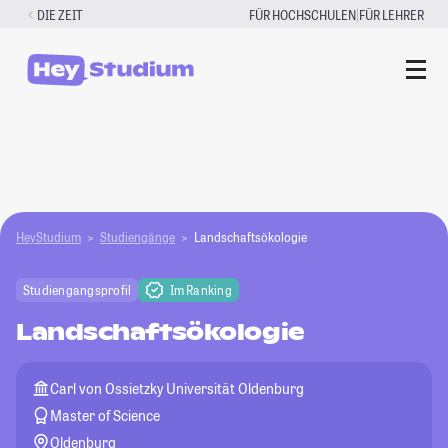
Zum
|
DIE ZEIT
FÜR HOCHSCHULEN
FÜR LEHRER
Inhalt
springen
HeyStudium
Studiengänge
Landschaftsökologie
Studiengangsprofil
Im Ranking
Landschaftsökologie
Carl von Ossietzky Universität Oldenburg
Master of Science
Oldenburg