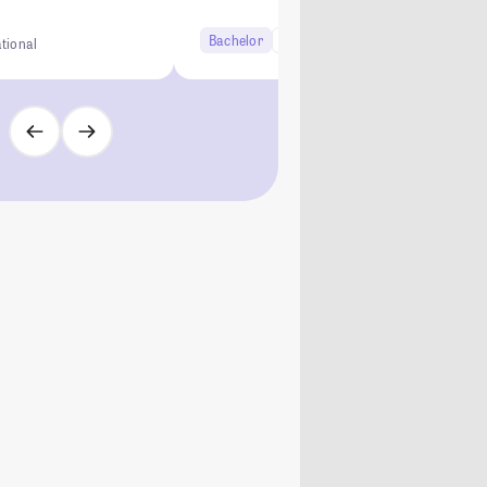
Bachelor
6 Semester
ational