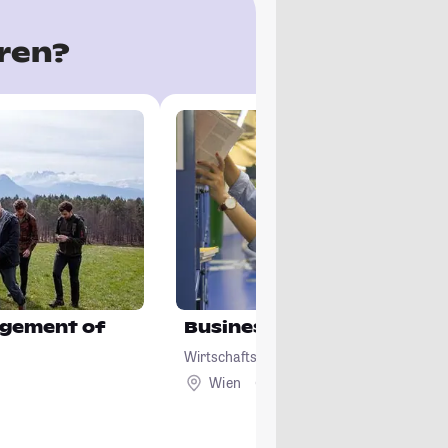
eren?
gement of
Business and Economics
Wirtschaftsuniversität Wien
Wien
Ausland