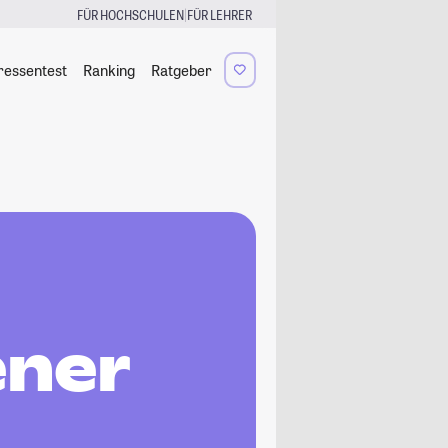
|
FÜR HOCHSCHULEN
FÜR LEHRER
ressentest
Ranking
Ratgeber
ener