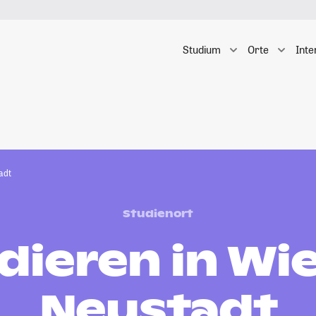
Studium
Orte
Inte
adt
Studienort
dieren in Wi
Neustadt