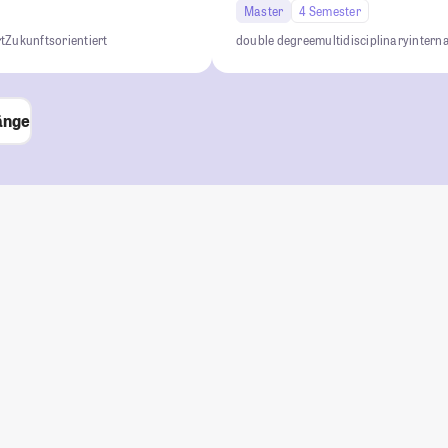
Master
4 Semester
t
Zukunftsorientiert
double degree
multidisciplinary
intern
änge