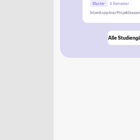
Master
4 Semester
Interdisziplinär
Projektbasier
Alle Studieng