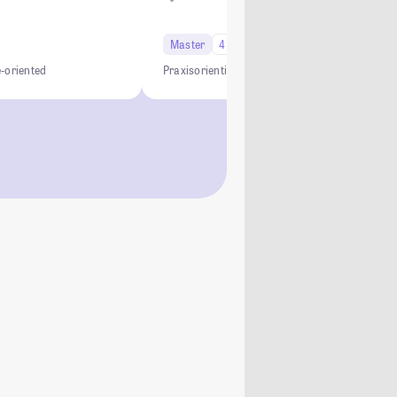
Master
4 Semester
e-oriented
Praxisorientiert
Innovativ
Regenerativ