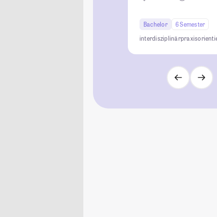
Bachelor
6 Semester
interdisziplinär
praxisorienti