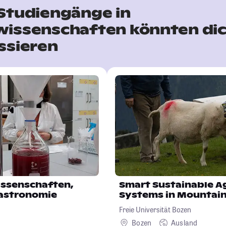
Studiengänge in
wissenschaften könnten di
ssieren
ssenschaften,
Smart Sustainable Ag
astronomie
Systems in Mountain
Freie Universität Bozen
Bozen
Ausland