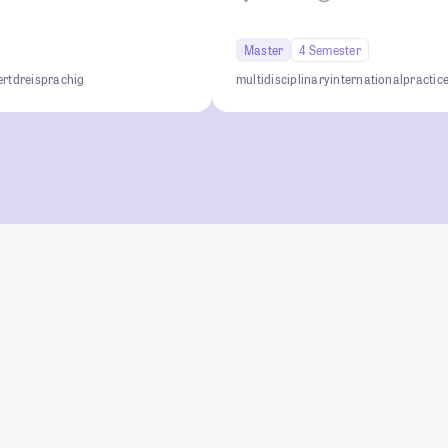
Master
4 Semester
ert
dreisprachig
multidisciplinary
international
practic