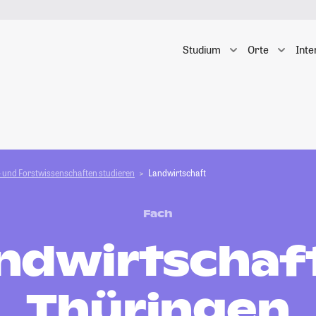
Studium
Orte
Inte
 und Forstwissen­schaften studieren
Landwirtschaft
Fach
ndwirtschaft
Thüringen