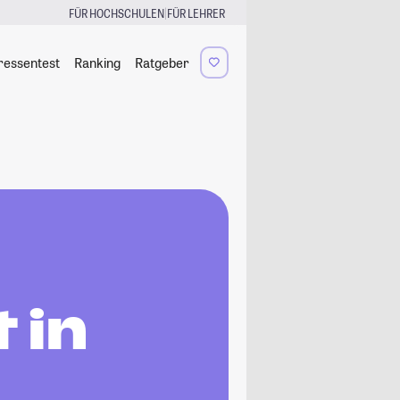
|
FÜR HOCHSCHULEN
FÜR LEHRER
ressentest
Ranking
Ratgeber
 in