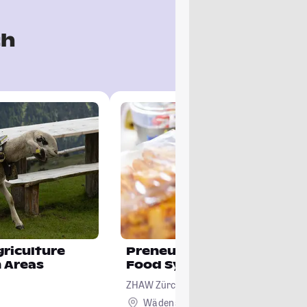
ch
riculture
Preneurship for Regenera
 Areas
Food Systems
ZHAW Zürcher Hochschule für Angewand
Wissenschaften
Wädenswil + 2
Ausland