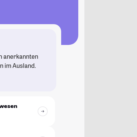
an anerkannten
n im Ausland.
iwesen