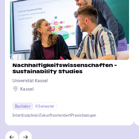
Nachhaltigkeitswissenschaften -
Sustainability Studies
Universität Kassel
Kassel
Bachelor
6 Semester
Interdisziplinär
Zukunftsorientiert
Praxisbezogen