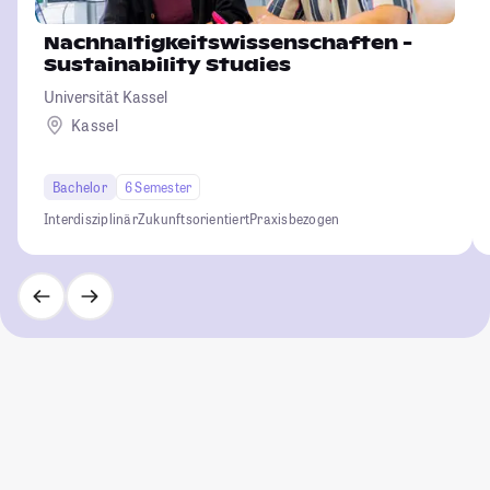
Nachhaltigkeitswissenschaften -
Sustainability Studies
Universität Kassel
Kassel
Bachelor
6 Semester
Interdisziplinär
Zukunftsorientiert
Praxisbezogen