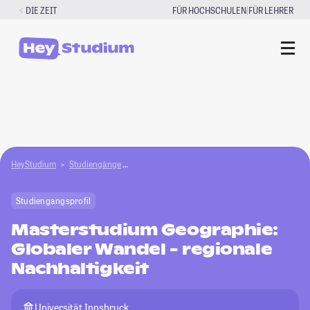
Zum
|
DIE ZEIT
FÜR HOCHSCHULEN
FÜR LEHRER
Inhalt
springen
HeyStudium
Studiengänge
Masterstudium Geographie: Globaler Wandel - r
Studiengangsprofil
Masterstudium Geographie:
Globaler Wandel - regionale
Nachhaltigkeit
Universität Innsbruck