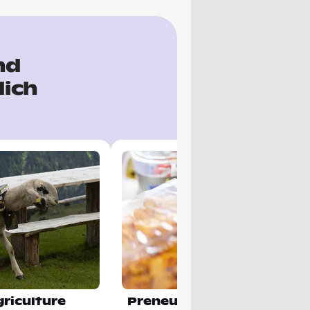
nd
dich
riculture
Preneurship for Regenera