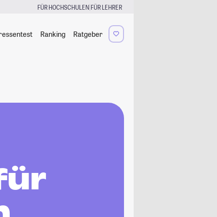
|
FÜR HOCHSCHULEN
FÜR LEHRER
ressentest
Ranking
Ratgeber
für
n,