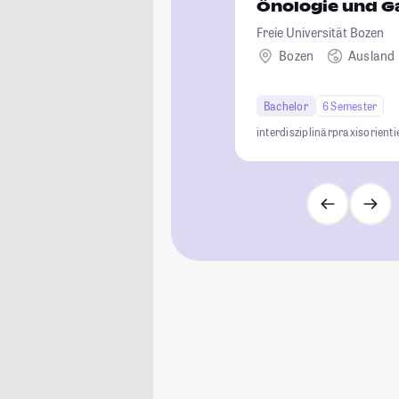
Önologie und G
Freie Universität Bozen
Bozen
Ausland
Bachelor
6 Semester
interdisziplinär
praxisorienti