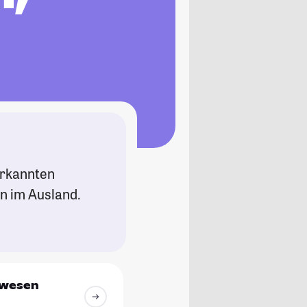
nerkannten
n im Ausland.
iwesen