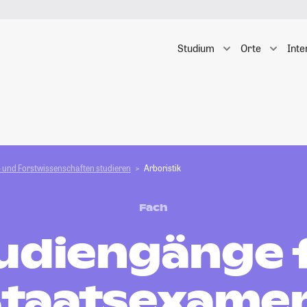
Studium
Orte
Inte
 und Forstwissen­schaften studieren
Arboristik
Fach
udiengänge 
taatsexame