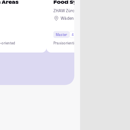
 Areas
Food Systems
ZHAW Zürcher Hochschule für Angewand
Wissenschaften
Wädenswil + 2
Ausland
Master
4 Semester
e-oriented
Praxisorientiert
Innovativ
Regenerativ