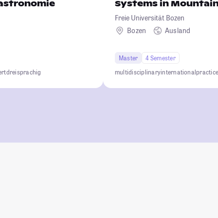
astronomie
Systems in Mountain
Freie Universität Bozen
Bozen
Ausland
Master
4 Semester
ert
dreisprachig
multidisciplinary
international
practic