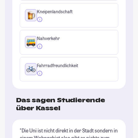
Kneipenlandschaft
Nahverkehr
Fahrradfreundlichkeit
Das sagen Studierende
über Kassel
"Die Uni ist nicht direkt in der Stadt sondern in
"K
einem Wohngebiet also gibt es nichts zum