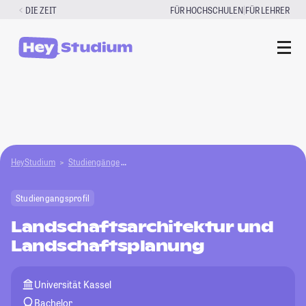
Zum
|
DIE ZEIT
FÜR HOCHSCHULEN
FÜR LEHRER
Inhalt
springen
HeyStudium
Studiengänge
Landschaftsarchitektur und Landschaftsplanu
Studiengangsprofil
Landschaftsarchitektur und
Landschaftsplanung
Universität Kassel
Bachelor