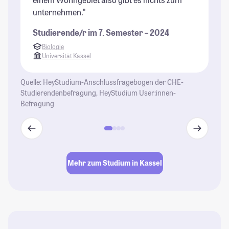
St
unternehmen."
Studierende/r im 7. Semester – 2024
Biologie
Universität Kassel
Quelle: HeyStudium-Anschlussfragebogen der CHE-
Studierendenbefragung, HeyStudium User:innen-
Befragung
Mehr zum Studium in Kassel