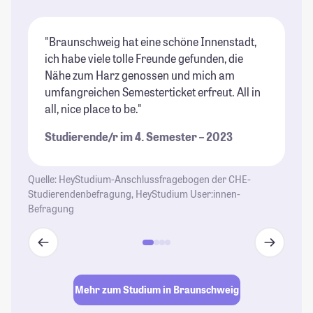
"Braunschweig hat eine schöne Innenstadt,
"D
ich habe viele tolle Freunde gefunden, die
We
Nähe zum Harz genossen und mich am
un
umfangreichen Semesterticket erfreut. All in
"G
all, nice place to be."
St
be
Studierende/r im 4. Semester – 2023
St
Quelle: HeyStudium-Anschlussfragebogen der CHE-
Studierendenbefragung, HeyStudium User:innen-
Befragung
Mehr zum Studium in Braunschweig