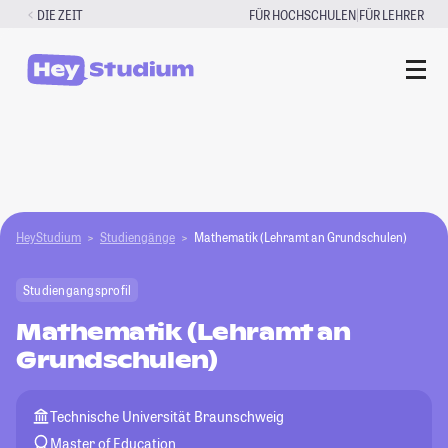
Zum
|
DIE ZEIT
FÜR HOCHSCHULEN
FÜR LEHRER
Inhalt
springen
HeyStudium
Studiengänge
Mathematik (Lehramt an Grundschulen)
Studiengangsprofil
Mathematik (Lehramt an
Grundschulen)
Technische Universität Braunschweig
Master of Education