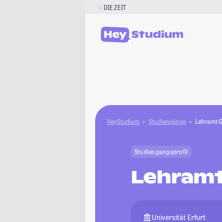
Zum
DIE ZEIT
Inhalt
springen
HeyStudium
Studiengänge
Lehramt 
Studiengangsprofil
Lehramt
Universität Erfurt