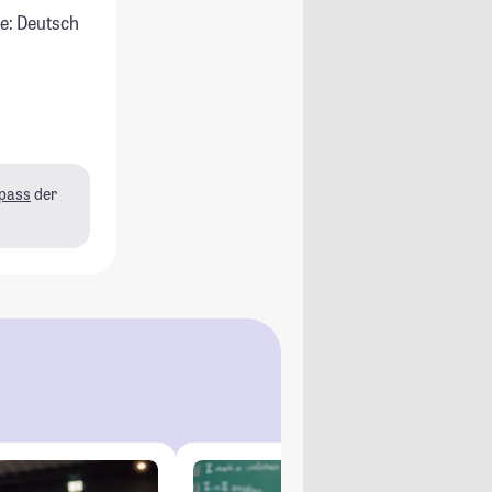
e: Deutsch
pass
der