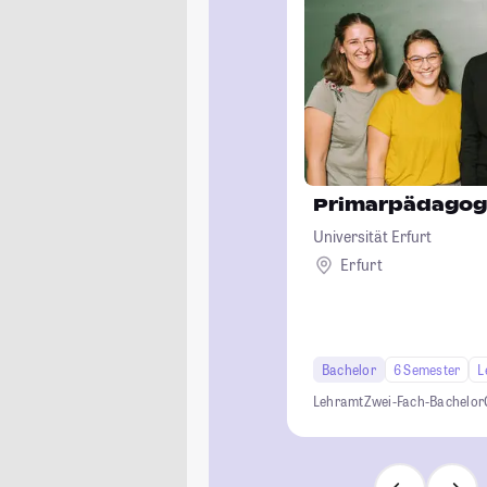
Primarpädagog
Universität Erfurt
Erfurt
Bachelor
6 Semester
L
Lehramt
Zwei-Fach-Bachelor