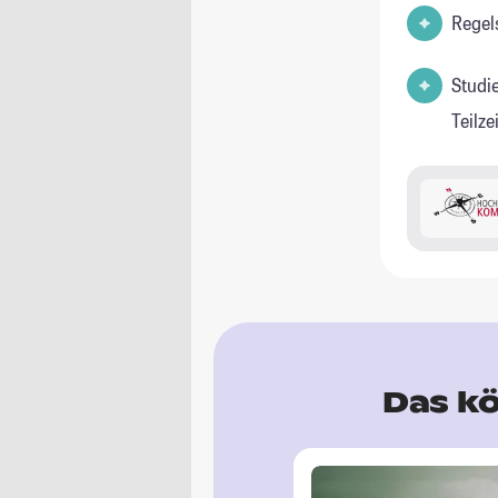
Regel
Studi
Teilz
Das kö