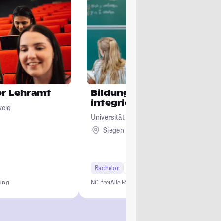
or Lehramt
Bildungswissenschaften 
integrierter Förderpädag
weig
Universität Siegen
Siegen
Bachelor
6 Semester
Lehramt
dung
NC-frei
Alle Fächer
Alle Schulformen