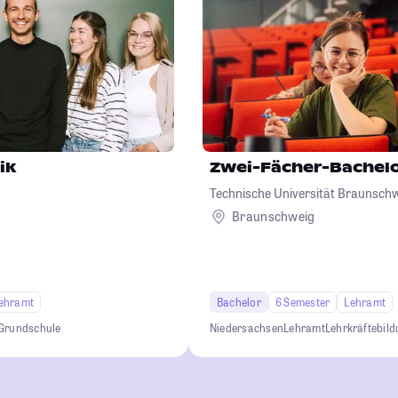
ik
Zwei-Fächer-Bachel
Technische Universität Braunsch
Braunschweig
ehramt
Bachelor
6 Semester
Lehramt
Grundschule
Niedersachsen
Lehramt
Lehrkräftebil