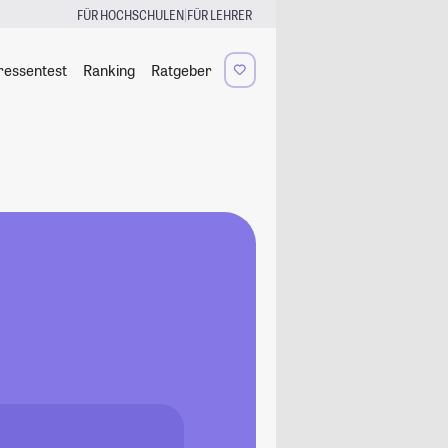
|
FÜR HOCHSCHULEN
FÜR LEHRER
ressentest
Ranking
Ratgeber