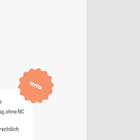
Info
e
g, ohne NC
rechtlich