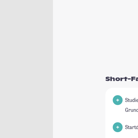
Short-F
Studienfeld(e
Grund
Start