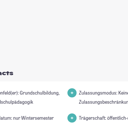
acts
r): Grundschulbildung,
Zulassungsmodus: Kein
schulpädagogik
Zulassungsbeschränkun
datum: nur Wintersemester
Trägerschaft: öffentlich-