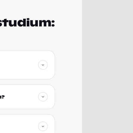
tstudium:
n?