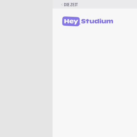
Zum
DIE ZEIT
Inhalt
springen