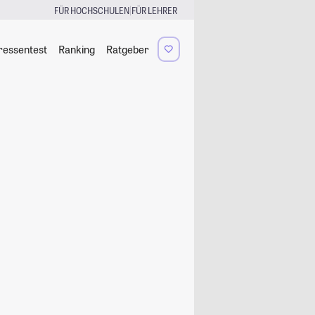
|
FÜR HOCHSCHULEN
FÜR LEHRER
ressentest
Ranking
Ratgeber