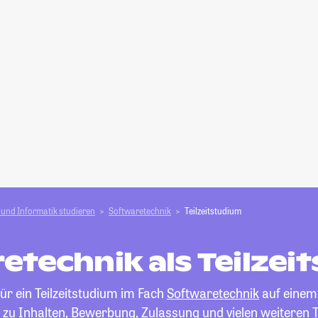
und Informatik studieren
Softwaretechnik
Teilzeitstudium
etechnik als Teilzei
ür ein Teilzeitstudium im Fach
Softwaretechnik
auf einem 
 zu Inhalten, Bewerbung, Zulassung und vielen weiteren 