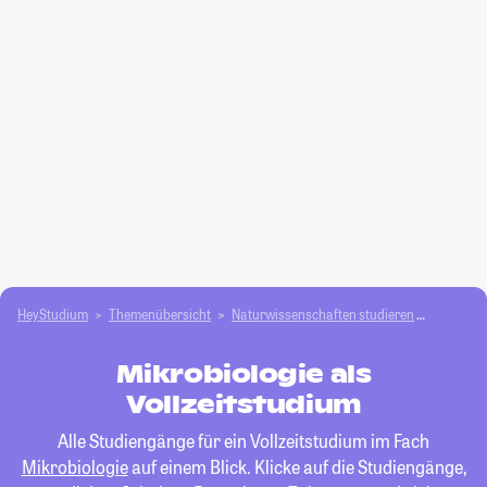
HeyStudium
Themenübersicht
Natur­wissenschaften studieren
Mikrobio
Mikrobiologie als
Vollzeitstudium
Alle Studiengänge für ein Vollzeitstudium im Fach
Mikrobiologie
auf einem Blick. Klicke auf die Studiengänge,