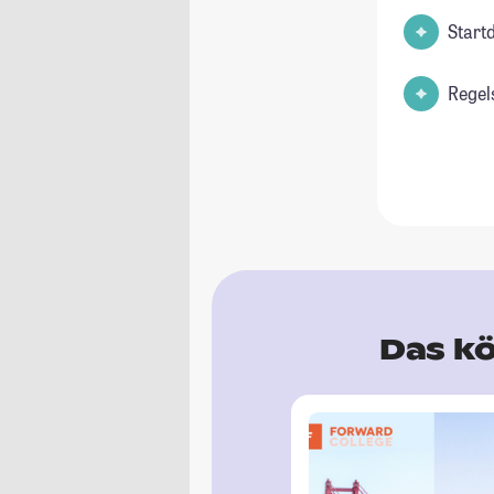
Start
Regel
Das kö