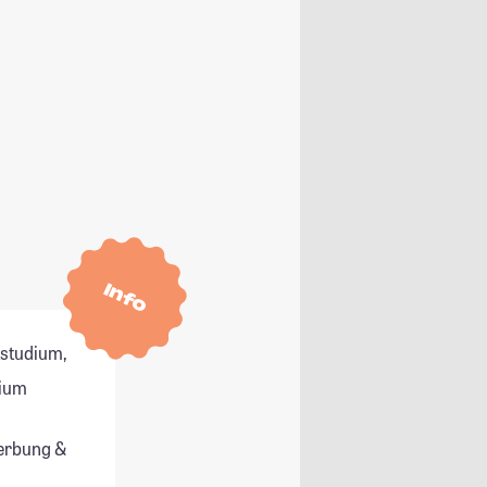
Info
tstudium,
dium
erbung &