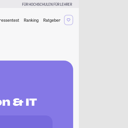
|
FÜR HOCHSCHULEN
FÜR LEHRER
ressentest
Ranking
Ratgeber
n & IT