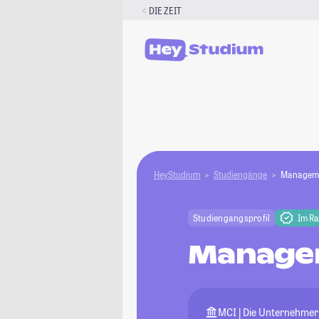
Zum
DIE ZEIT
Inhalt
springen
HeyStudium
Studiengänge
Manageme
Studiengangsprofil
Im R
Managem
MCI | Die Unternehmer