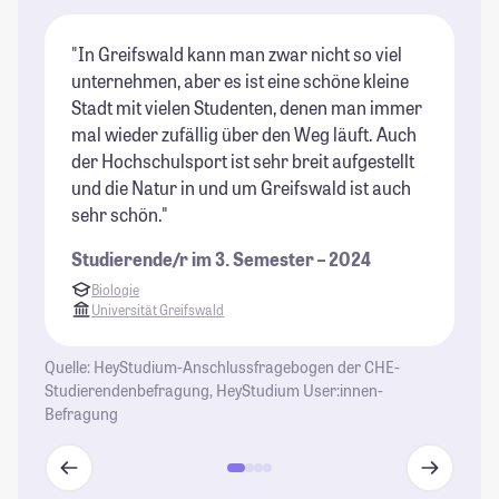
"In Greifswald kann man zwar nicht so viel
"G
unternehmen, aber es ist eine schöne kleine
St
Stadt mit vielen Studenten, denen man immer
Be
mal wieder zufällig über den Weg läuft. Auch
Al
der Hochschulsport ist sehr breit aufgestellt
gr
und die Natur in und um Greifswald ist auch
St
sehr schön."
Studierende/r im 3. Semester – 2024
Biologie
Universität Greifswald
Quelle: HeyStudium-Anschlussfragebogen der CHE-
Studierendenbefragung, HeyStudium User:innen-
Befragung