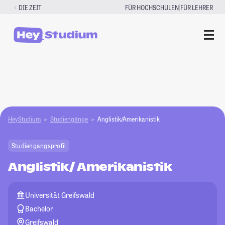
Zum
|
DIE ZEIT
FÜR HOCHSCHULEN
FÜR LEHRER
Inhalt
springen
HeyStudium
Studiengänge
Anglistik/Amerikanistik
Studiengangsprofil
Anglistik/ Amerikanistik
Universität Greifswald
Bachelor
Greifswald