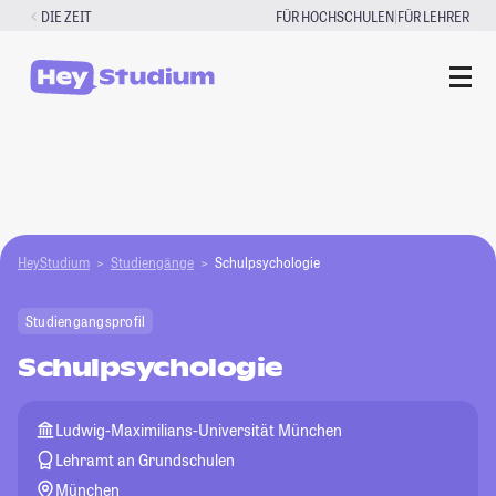
Zum
|
DIE ZEIT
FÜR HOCHSCHULEN
FÜR LEHRER
Inhalt
springen
HeyStudium
Studiengänge
Schulpsychologie
Studiengangsprofil
Schulpsychologie
Ludwig-Maximilians-Universität München
Lehramt an Grundschulen
München