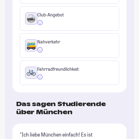
Club-Angebot
Nahverkehr
Fahrradfreundlichkeit
Das sagen Studierende
über München
"Ich liebe München einfach! Es ist
"M