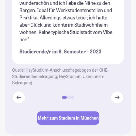
wunderschön und ich liebe die Nähe zu den
ke
Bergen. Ideal für Werkstudentenstellen und
Bi
Praktika. Allerdings etwas teuer, ich hatte
zu
aber Glück und konnte im Studiwohnheim
in
wohnen. Keine typische Studistadt vom Vibe
mö
her."
Mi
au
Studierende/r im 6. Semester – 2023
co
St
Quelle: HeyStudium-Anschlussfragebogen der CHE-
Studierendenbefragung, HeyStudium User:innen-
Befragung
Mehr zum Studium in München