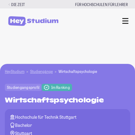
Zum
|
DIE ZEIT
FÜR HOCHSCHULEN
FÜR LEHRER
Inhalt
springen
HeyStudium
Studiengänge
Wirtschaftspsychologie
Studiengangsprofil
Im Ranking
Wirtschaftspsychologie
Hochschule für Technik Stuttgart
Bachelor
Stuttgart