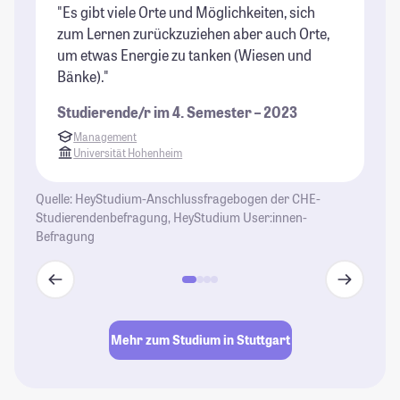
"Es gibt viele Orte und Möglichkeiten, sich
"U
zum Lernen zurückzuziehen aber auch Orte,
Ei
um etwas Energie zu tanken (Wiesen und
so
Bänke)."
St
Studierende/r im 4. Semester – 2023
Management
Universität Hohenheim
Quelle: HeyStudium-Anschlussfragebogen der CHE-
Studierendenbefragung, HeyStudium User:innen-
Befragung
Mehr zum Studium in Stuttgart