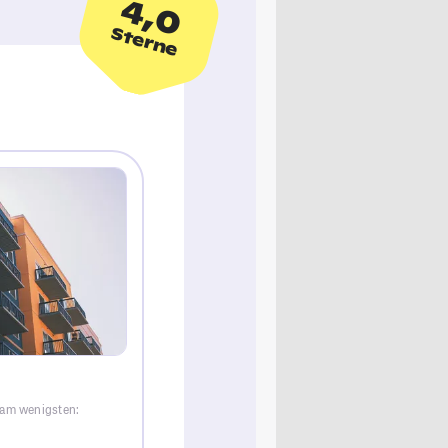
4,0
Sterne
 am wenigsten: