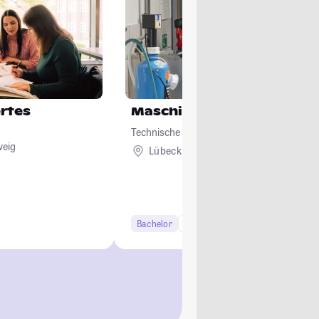
ertes
Maschinenbau
Technische Hochschule Lübeck
weig
Lübeck
Bachelor
7 Semester
Studi-Urteil: 4.1