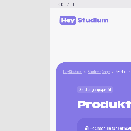
Zum
DIE ZEIT
Inhalt
springen
HeyStudium
Studiengänge
Produktio
Studiengangsprofil
Produkt
Hochschule für Ferns