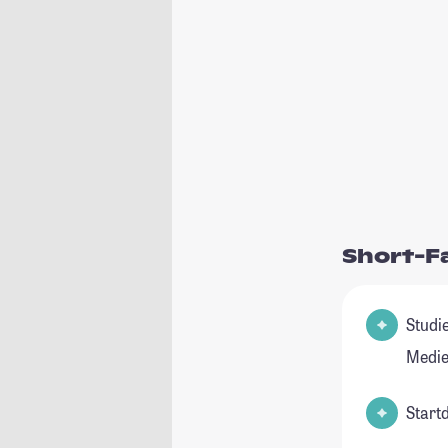
Short-F
Studienfeld(
Medi
Start