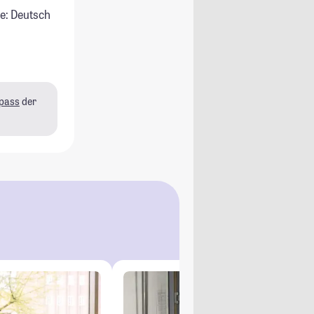
e: Deutsch
pass
der