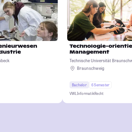
genieurwesen
Technologie-orienti
dustrie
Management
übeck
Technische Universität Braunsch
Braunschweig
Bachelor
6 Semester
VWL
Informatik
Recht