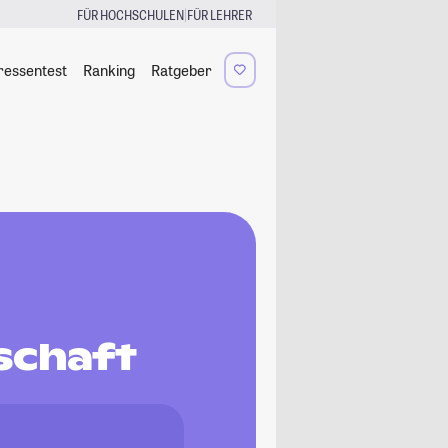
|
FÜR HOCHSCHULEN
FÜR LEHRER
ressentest
Ranking
Ratgeber
schaft