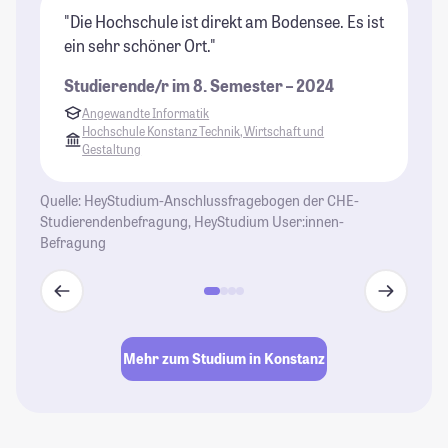
"Die Hochschule ist direkt am Bodensee. Es ist
"D
ein sehr schöner Ort."
ab
So
Studierende/r im 8. Semester – 2024
ei
Angewandte Informatik
Sc
Hochschule Konstanz Technik, Wirtschaft und
Gestaltung
St
Quelle: HeyStudium-Anschlussfragebogen der CHE-
Studierendenbefragung, HeyStudium User:innen-
Befragung
Mehr zum Studium in Konstanz