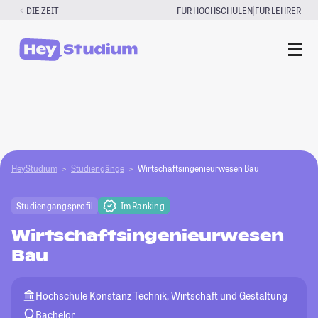
Zum
|
DIE ZEIT
FÜR HOCHSCHULEN
FÜR LEHRER
Inhalt
springen
HeyStudium
Studiengänge
Wirtschaftsingenieurwesen Bau
Studiengangsprofil
Im Ranking
Wirtschaftsingenieurwesen
Bau
Hochschule Konstanz Technik, Wirtschaft und Gestaltung
Bachelor