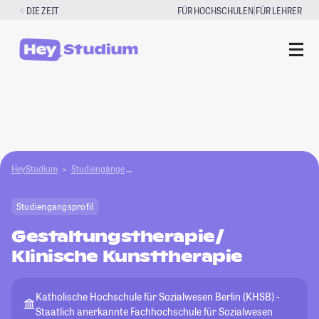
Zum
|
DIE ZEIT
FÜR HOCHSCHULEN
FÜR LEHRER
Inhalt
springen
HeyStudium
Studiengänge
Gestaltungstherapie/Klinische Kunsttherapie
Studiengangsprofil
Gestaltungstherapie/
Klinische Kunsttherapie
Katholische Hochschule für Sozialwesen Berlin (KHSB) -
Staatlich anerkannte Fachhochschule für Sozialwesen