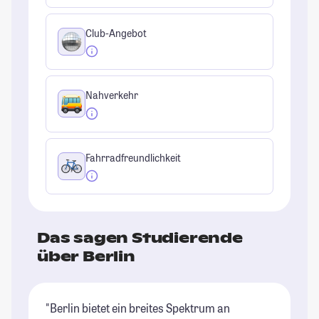
Club-Angebot
Nahverkehr
Fahrradfreundlichkeit
Das sagen Studierende
über Berlin
"Berlin bietet ein breites Spektrum an
"B