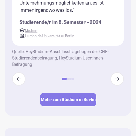
Unternehmungsmöglichkeiten an, es ist
of
immer irgendwo was los."
St
Studierende/r im 8. Semester – 2024
Medizin
Humboldt-Universität zu Berlin
Quelle: HeyStudium-Anschlussfragebogen der CHE-
Studierendenbefragung, HeyStudium User:innen-
Befragung
Mehr zum Studium in Berlin