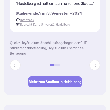
"Heidelberg ist halt einfach ne schöne Stadt..."
"H
mi
Studierende/r im 3. Semester – 2024
in
Informatik
St
Ruprecht-Karls-Universität Heidelberg
Quelle: HeyStudium-Anschlussfragebogen der CHE-
Studierendenbefragung, HeyStudium User:innen-
Befragung
Mehr zum Studium in Heidelberg