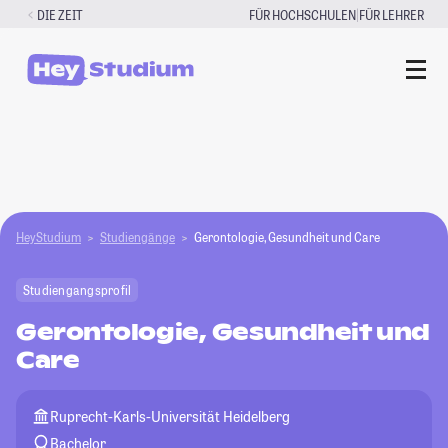
Zum
|
DIE ZEIT
FÜR HOCHSCHULEN
FÜR LEHRER
Inhalt
springen
HeyStudium
Studiengänge
Gerontologie, Gesundheit und Care
Studiengangsprofil
Gerontologie, Gesundheit und
Care
Ruprecht-Karls-Universität Heidelberg
Bachelor