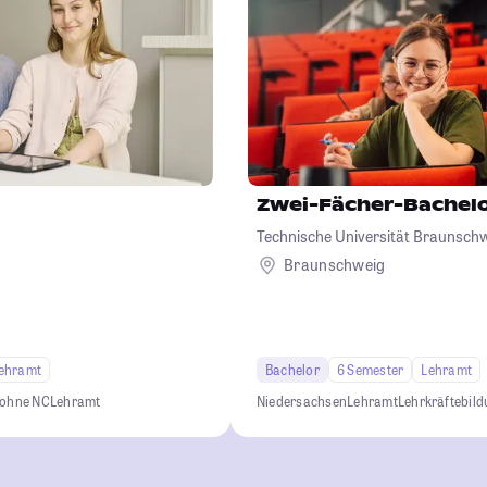
Zwei-Fächer-Bachel
Technische Universität Braunsch
Braunschweig
ehramt
Bachelor
6 Semester
Lehramt
 ohne NC
Lehramt
Niedersachsen
Lehramt
Lehrkräftebil