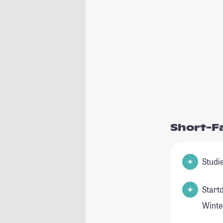
Short-F
Start
Winte