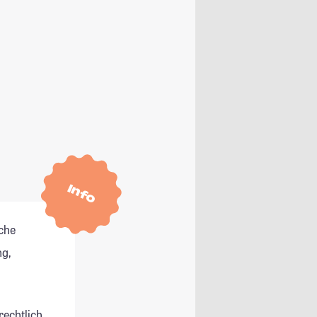
Info
che
g,
rechtlich