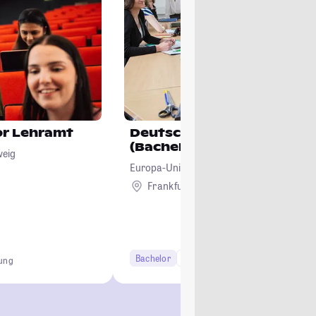
or Lehramt
Deutsch-Polnisches Jura
(Bachelor)
weig
Europa-Universität Viadrina Frankfurt (Od
Frankfurt (Oder)
Bachelor
6 Semester
dung