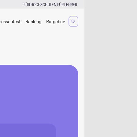
|
FÜR HOCHSCHULEN
FÜR LEHRER
ressentest
Ranking
Ratgeber