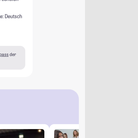
e: Deutsch
pass
der