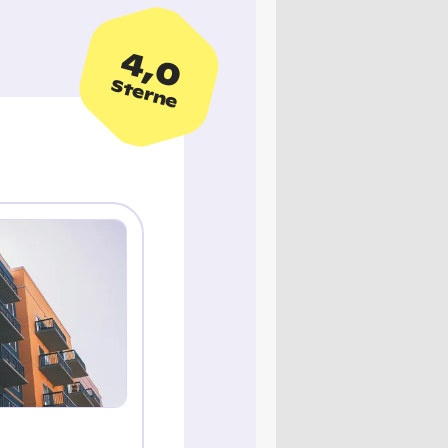
4,0
Sterne