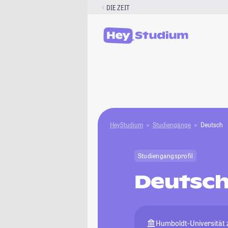
Zum
DIE ZEIT
Inhalt
springen
HeyStudium
Studiengänge
Deutsch
Studiengangsprofil
Deutsc
Humboldt-Universität z