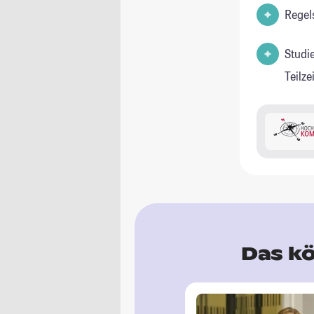
Regel
Studi
Teilz
Das kö