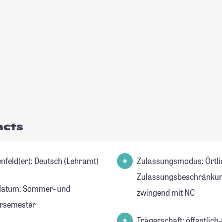
acts
Studienfeld(er): Deutsch (Lehramt)
Zulassungsmodus: Örtli
Zulassungsbeschränkun
datum: Sommer- und
zwingend mit NC
rsemester
Trägerschaft: öffentlich-