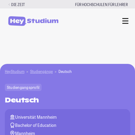
Zum
|
DIE ZEIT
FÜR HOCHSCHULEN
FÜR LEHRER
Inhalt
springen
HeyStudium
Studiengänge
Deutsch
Studiengangsprofil
Deutsch
Universität Mannheim
Bachelor of Education
Mannheim