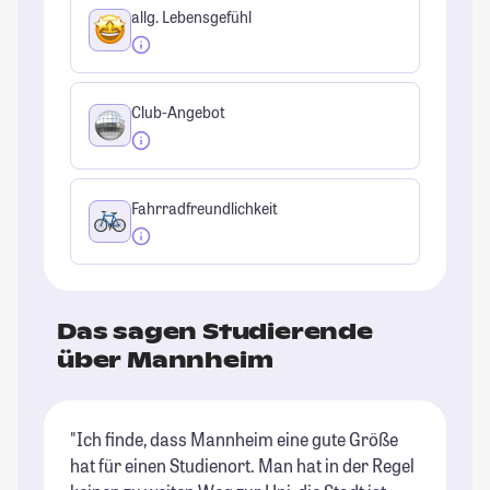
allg. Lebensgefühl
Club-Angebot
Fahrradfreundlichkeit
Das sagen Studierende
über Mannheim
"Ich finde, dass Mannheim eine gute Größe
"F
hat für einen Studienort. Man hat in der Regel
Le