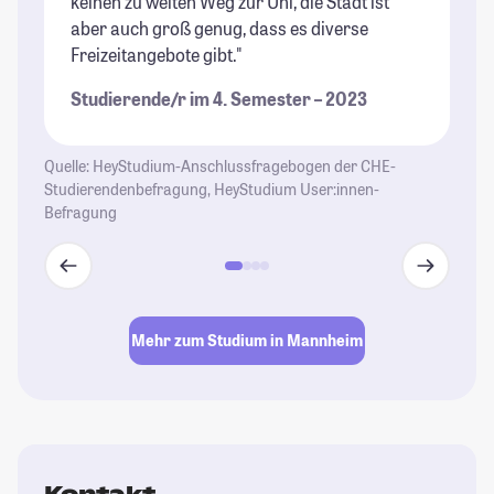
keinen zu weiten Weg zur Uni, die Stadt ist
St
aber auch groß genug, dass es diverse
Freizeitangebote gibt."
Studierende/r im 4. Semester – 2023
Quelle: HeyStudium-Anschlussfragebogen der CHE-
Studierendenbefragung, HeyStudium User:innen-
Befragung
Mehr zum Studium in Mannheim
Kontakt