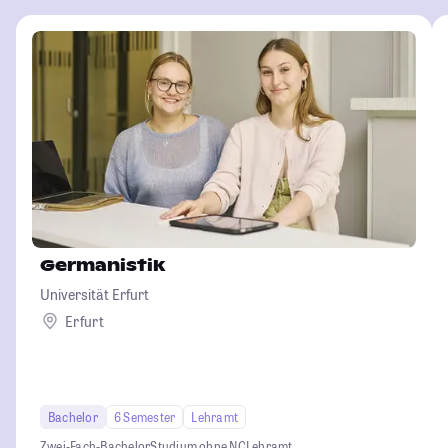
Germanistik
Universität Erfurt
Erfurt
Bachelor
6 Semester
Lehramt
Zwei-Fach-Bachelor
Studium ohne NC
Lehramt