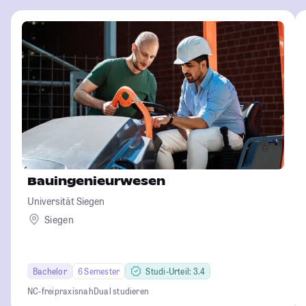
Bauingenieurwesen
Universität Siegen
Siegen
Bachelor
6 Semester
Studi-Urteil: 3.4
NC-frei
praxisnah
Dual studieren