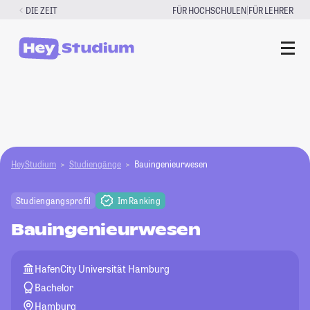
Zum
|
DIE ZEIT
FÜR HOCHSCHULEN
FÜR LEHRER
Inhalt
springen
HeyStudium
Studiengänge
Bauingenieurwesen
Studiengangsprofil
Im Ranking
Bauingenieurwesen
HafenCity Universität Hamburg
Bachelor
Hamburg