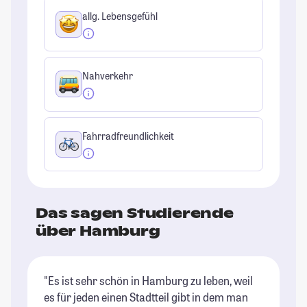
allg. Lebensgefühl
Nahverkehr
Fahrradfreundlichkeit
Das sagen Studierende
über Hamburg
"Es ist sehr schön in Hamburg zu leben, weil
"H
es für jeden einen Stadtteil gibt in dem man
Ba