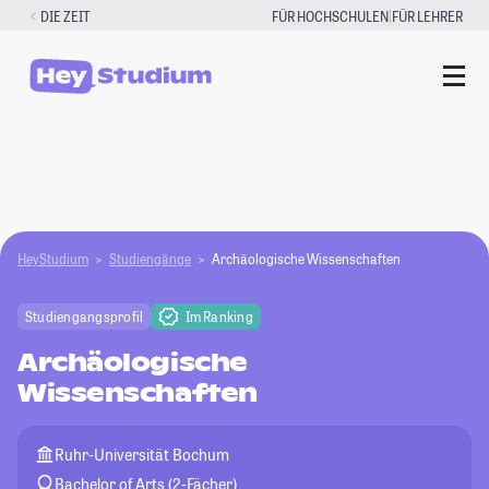
Zum
|
DIE ZEIT
FÜR HOCHSCHULEN
FÜR LEHRER
Inhalt
springen
HeyStudium
Studiengänge
Archäologische Wissenschaften
Studiengangsprofil
Im Ranking
Archäologische
Wissenschaften
Ruhr-Universität Bochum
Bachelor of Arts (2-Fächer)