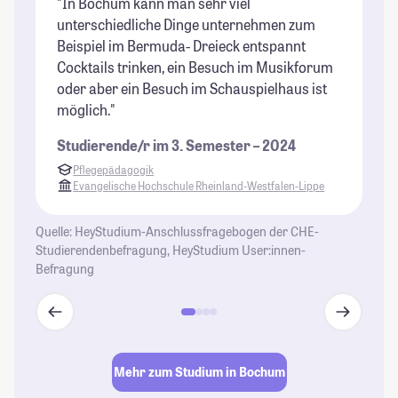
"In Bochum kann man sehr viel
"I
unterschiedliche Dinge unternehmen zum
U
Beispiel im Bermuda- Dreieck entspannt
be
Cocktails trinken, ein Besuch im Musikforum
we
oder aber ein Besuch im Schauspielhaus ist
si
möglich."
di
bi
Studierende/r im 3. Semester – 2024
Ei
Pflegepädagogik
Bo
Evangelische Hochschule Rheinland-Westfalen-Lippe
Be
St
Quelle: HeyStudium-Anschlussfragebogen der CHE-
et
Studierendenbefragung, HeyStudium User:innen-
un
Befragung
St
Mehr zum Studium in Bochum