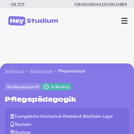
Zum
|
DIE ZEIT
FÜR HOCHSCHULEN
FÜR LEHRER
Inhalt
springen
HeyStudium
Studiengänge
Pflegepädagogik
Studiengangsprofil
Im Ranking
Pflegepädagogik
Evangelische Hochschule Rheinland-Westfalen-Lippe
Bachelor
Bochum