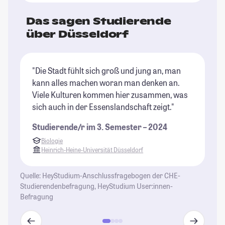
Das sagen Studierende
über Düsseldorf
"Die Stadt fühlt sich groß und jung an, man
"D
kann alles machen woran man denken an.
ma
Viele Kulturen kommen hier zusammen, was
üb
sich auch in der Essenslandschaft zeigt."
er
er
Studierende/r im 3. Semester – 2024
ge
Biologie
wi
Heinrich-Heine-Universität Düsseldorf
An
St
Quelle: HeyStudium-Anschlussfragebogen der CHE-
St
Studierendenbefragung, HeyStudium User:innen-
Befragung
St