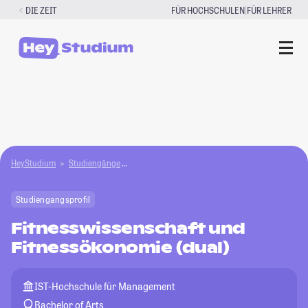
Zum
|
DIE ZEIT
FÜR HOCHSCHULEN
FÜR LEHRER
Inhalt
springen
HeyStudium
Studiengänge
Fitnesswissenschaft und Fitnessökonomie (dual
Studiengangsprofil
Fitnesswissenschaft und
Fitnessökonomie (dual)
IST-Hochschule für Management
Bachelor of Arts