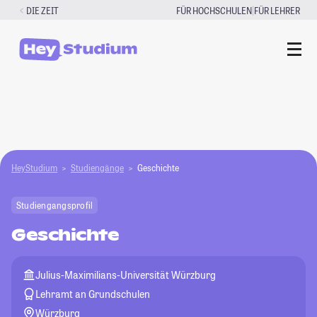
Zum
|
DIE ZEIT
FÜR HOCHSCHULEN
FÜR LEHRER
Inhalt
springen
HeyStudium
Studiengänge
Geschichte
Studiengangsprofil
Geschichte
Julius-Maximilians-Universität Würzburg
Lehramt an Grundschulen
Würzburg