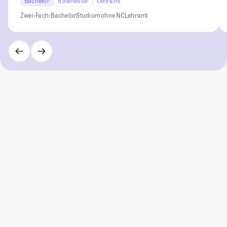
Bachelor
6 Semester
Lehramt
Zwei-Fach-Bachelor
Studium ohne NC
Lehramt