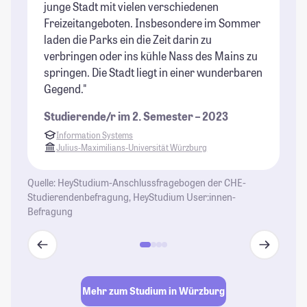
junge Stadt mit vielen verschiedenen
St
Freizeitangeboten. Insbesondere im Sommer
laden die Parks ein die Zeit darin zu
verbringen oder ins kühle Nass des Mains zu
springen. Die Stadt liegt in einer wunderbaren
Gegend."
Studierende/r im 2. Semester – 2023
Information Systems
Julius-Maximilians-Universität Würzburg
Quelle: HeyStudium-Anschlussfragebogen der CHE-
Studierendenbefragung, HeyStudium User:innen-
Befragung
Mehr zum Studium in Würzburg