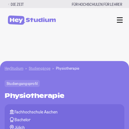
Zum
|
DIE ZEIT
FÜR HOCHSCHULEN
FÜR LEHRER
Inhalt
springen
HeyStudium
Studiengänge
Physiotherapie
Studiengangsprofil
Physiotherapie
Fachhochschule Aachen
Bachelor
Jülich