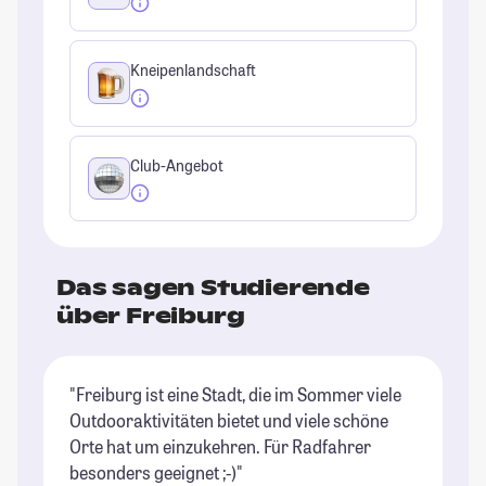
Kneipenlandschaft
Club-Angebot
Das sagen Studierende
über Freiburg
"Freiburg ist eine Stadt, die im Sommer viele
"F
Outdooraktivitäten bietet und viele schöne
da
Orte hat um einzukehren. Für Radfahrer
ei
besonders geeignet ;-)"
ge