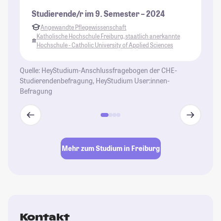
Studierende/r im 9. Semester – 2024
St
Angewandte Pflegewissenschaft
Katholische Hochschule Freiburg, staatlich anerkannte
Hochschule - Catholic University of Applied Sciences
Quelle: HeyStudium-Anschlussfragebogen der CHE-
Studierendenbefragung, HeyStudium User:innen-
Befragung
Mehr zum Studium in Freiburg
Kontakt