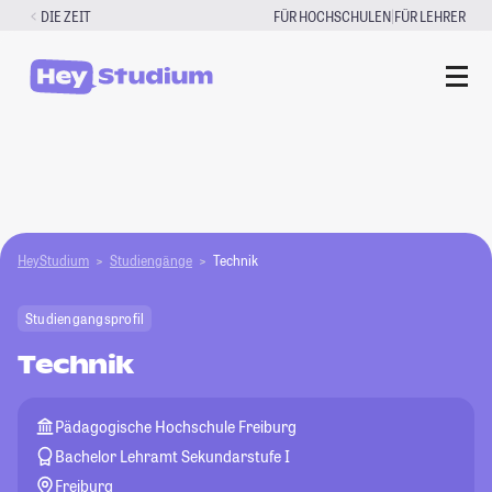
Zum
|
DIE ZEIT
FÜR HOCHSCHULEN
FÜR LEHRER
Inhalt
springen
HeyStudium
Studiengänge
Technik
Studiengangsprofil
Technik
Pädagogische Hochschule Freiburg
Bachelor Lehramt Sekundarstufe I
Freiburg