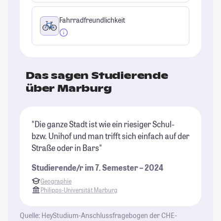
Fahrradfreundlichkeit
Das sagen Studierende
über Marburg
"Die ganze Stadt ist wie ein riesiger Schul-
"M
bzw. Unihof und man trifft sich einfach auf der
we
Straße oder in Bars"
al
is
Studierende/r im 7. Semester – 2024
Da
Geographie
sp
Philipps-Universität Marburg
zu
au
Quelle: HeyStudium-Anschlussfragebogen der CHE-
ge