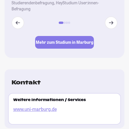
Studierendenbefragung, HeyStudium User:innen-
um
Befragung
Im
ge
St
Mehr zum Studium in Marburg
Kontakt
Weitere Informationen / Services
www.uni-marburg.de