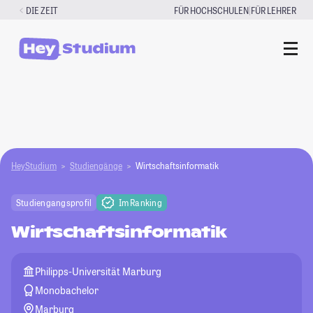
Zum
|
DIE ZEIT
FÜR HOCHSCHULEN
FÜR LEHRER
Inhalt
springen
HeyStudium
Studiengänge
Wirtschaftsinformatik
Studiengangsprofil
Im Ranking
Wirtschaftsinformatik
Philipps-Universität Marburg
Monobachelor
Marburg