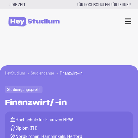
Zum
|
DIE ZEIT
FÜR HOCHSCHULEN
FÜR LEHRER
Inhalt
springen
HeyStudium
Studiengänge
Finanzwirt/-in
Studiengangsprofil
Finanzwirt/ -in
Hochschule für Finanzen NRW
Diplom (FH)
Nordkirchen, Hamminkeln, Herford