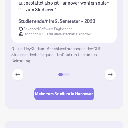
ausgestattet also ist Hannover wohl ein guter
Gr
Ort zum Studieren"
Na
in
Studierende/r im 2. Semester – 2023
St
Advanced Software Engineering
Fachhochschule für die Wirtschaft Hannover
Quelle: HeyStudium-Anschlussfragebogen der CHE-
Studierendenbefragung, HeyStudium User:innen-
Befragung
Mehr zum Studium in Hannover