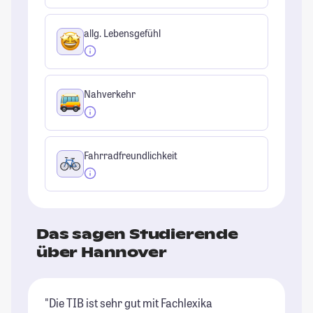
allg. Lebensgefühl
Nahverkehr
Fahrradfreundlichkeit
Das sagen Studierende
über Hannover
"Die TIB ist sehr gut mit Fachlexika
"D