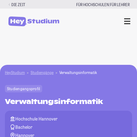
Zum
|
DIE ZEIT
FÜR HOCHSCHULEN
FÜR LEHRER
Inhalt
springen
HeyStudium
Studiengänge
Verwaltungsinformatik
Studiengangsprofil
Verwaltungsinformatik
Hochschule Hannover
Bachelor
Hannover