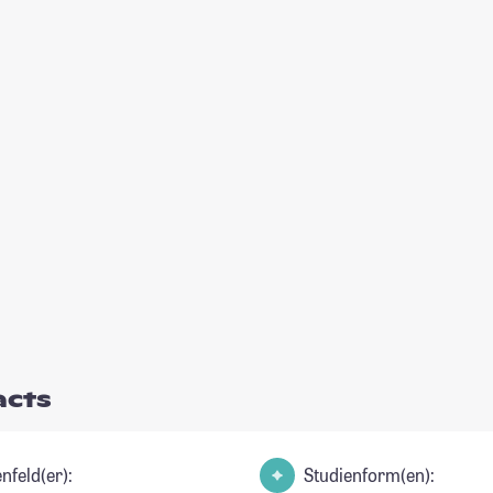
acts
nfeld(er):
Studienform(en):