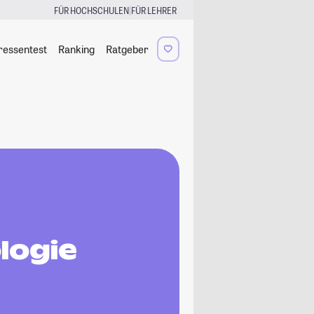
|
FÜR HOCHSCHULEN
FÜR LEHRER
ressentest
Ranking
Ratgeber
logie