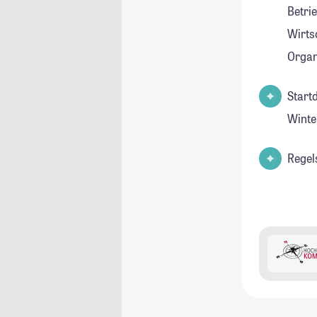
Betri
Wirtsc
Organ
Start
Winte
Regel