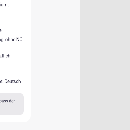
ium,
e
g, ohne NC
atlich
e: Deutsch
pass
der