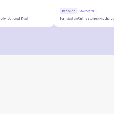
Bachelor
6 Semester
hoden
Optional: Dual
Fernstudium
Online Studium
Psycholog