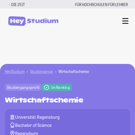
Zum
|
DIE ZEIT
FÜR HOCHSCHULEN
FÜR LEHRER
Inhalt
springen
HeyStudium
Studiengänge
Wirtschaftschemie
Studiengangsprofil
Im Ranking
Wirtschaftschemie
Universität Regensburg
Bachelor of Science
Regensburg