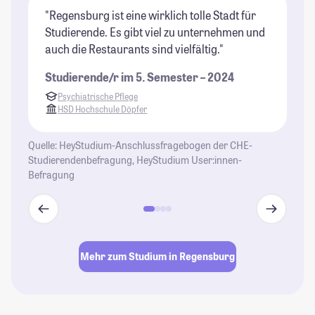
"Regensburg ist eine wirklich tolle Stadt für
"R
Studierende. Es gibt viel zu unternehmen und
St
auch die Restaurants sind vielfältig."
Ko
Studierende/r im 5. Semester – 2024
St
Psychiatrische Pflege
HSD Hochschule Döpfer
Quelle: HeyStudium-Anschlussfragebogen der CHE-
Studierendenbefragung, HeyStudium User:innen-
Befragung
Mehr zum Studium in Regensburg