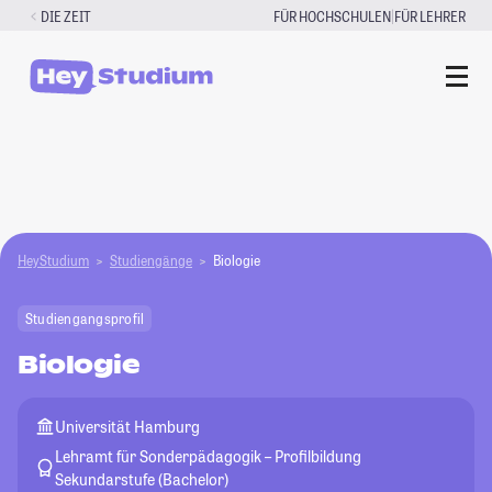
Zum
|
DIE ZEIT
FÜR HOCHSCHULEN
FÜR LEHRER
Inhalt
springen
HeyStudium
Studiengänge
Biologie
Studiengangsprofil
Biologie
Universität Hamburg
Lehramt für Sonderpädagogik – Profilbildung
Sekundarstufe (Bachelor)