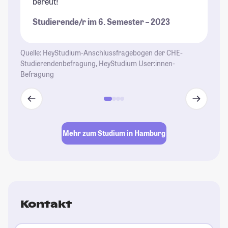
bereut!"
si
St
Studierende/r im 6. Semester – 2023
je
St
Quelle: HeyStudium-Anschlussfragebogen der CHE-
Studierendenbefragung, HeyStudium User:innen-
Befragung
Mehr zum Studium in Hamburg
Kontakt