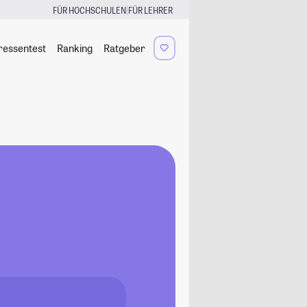
|
FÜR HOCHSCHULEN
FÜR LEHRER
ressentest
Ranking
Ratgeber