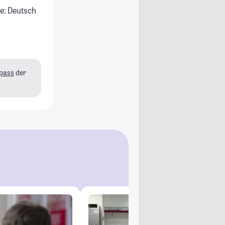
e: Deutsch
pass
der