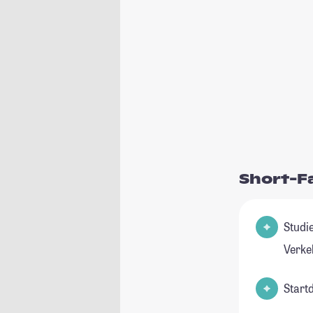
Short-F
Studienfeld(er
Verke
Start