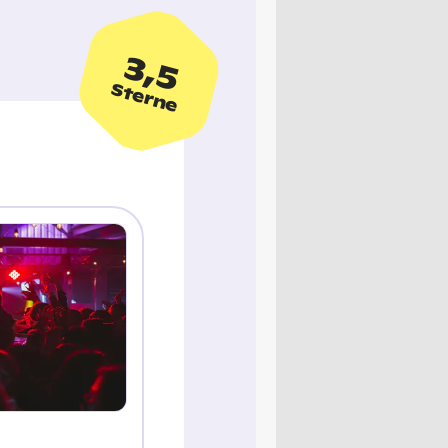
3,5
Sterne