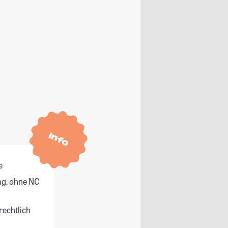
Info
e
g, ohne NC
rechtlich