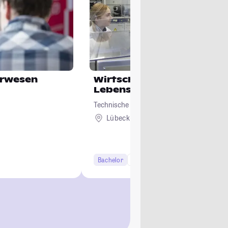
urwesen
Wirtschaftsingenieurwes
Lebensmittelindustrie
Technische Hochschule Lübeck
Lübeck
Bachelor
7 Semester