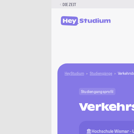
Zum
DIE ZEIT
Inhalt
springen
HeyStudium
Studiengänge
Verkehrsbe
Studiengangsprofil
Verkehrs
Hochschule Wismar - Un