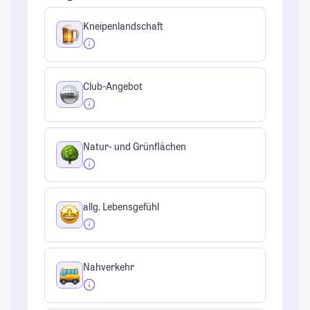
Kneipenlandschaft
Club-Angebot
Natur- und Grünflächen
allg. Lebensgefühl
Nahverkehr