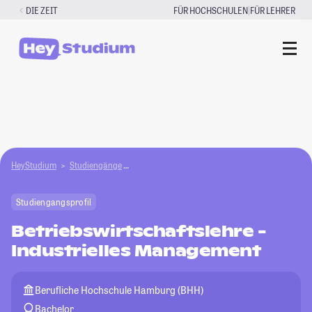
Zum
|
DIE ZEIT
FÜR HOCHSCHULEN
FÜR LEHRER
Inhalt
springen
HeyStudium
Studiengänge
Betriebswirtschaftslehre - Industrielles Manag
Studiengangsprofil
Betriebswirtschaftslehre -
Industrielles Management
Berufliche Hochschule Hamburg (BHH)
Bachelor