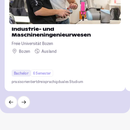
Industrie- und
Maschineningenieurwesen
Freie Universität Bozen
Bozen
Ausland
Bachelor
6 Semester
praxisorientiert
dreisprachig
duales Studium