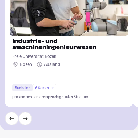
Industrie- und
Maschineningenieurwesen
Freie Universität Bozen
Bozen
Ausland
Bachelor
6 Semester
praxisorientiert
dreisprachig
duales Studium