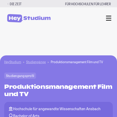
Zum
|
DIE ZEIT
FÜR HOCHSCHULEN
FÜR LEHRER
Inhalt
springen
HeyStudium
Studiengänge
Produktionsmanagement Film und TV
Studiengangsprofil
Produktionsmanagement Film
und TV
Hochschule für angewandte Wissenschaften Ansbach
Bachelor of Arts