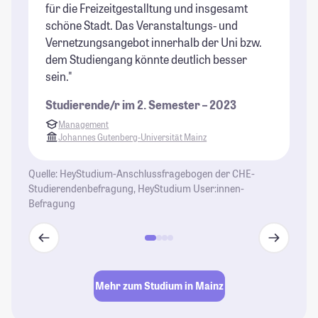
für die Freizeitgestalltung und insgesamt
fa
schöne Stadt. Das Veranstaltungs- und
St
Vernetzungsangebot innerhalb der Uni bzw.
dem Studiengang könnte deutlich besser
sein."
Studierende/r im 2. Semester – 2023
Management
Johannes Gutenberg-Universität Mainz
Quelle: HeyStudium-Anschlussfragebogen der CHE-
Studierendenbefragung, HeyStudium User:innen-
Befragung
Mehr zum Studium in Mainz