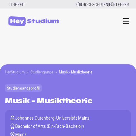
Zum
|
DIE ZEIT
FÜR HOCHSCHULEN
FÜR LEHRER
Inhalt
springen
HeyStudium
Studiengänge
Musik - Musiktheorie
Studiengangsprofil
Musik - Musiktheorie
Johannes Gutenberg-Universität Mainz
Bachelor of Arts (Ein-Fach-Bachelor)
Mainz