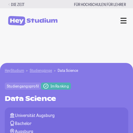
Zum
|
DIE ZEIT
FÜR HOCHSCHULEN
FÜR LEHRER
Inhalt
springen
HeyStudium
Studiengänge
Data Science
Studiengangsprofil
Im Ranking
Data Science
Universität Augsburg
Bachelor
Augsburg