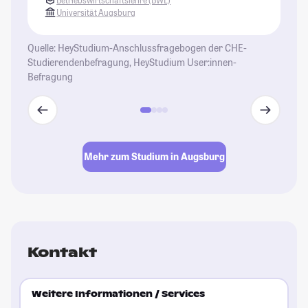
St
Universität Augsburg
Ca
Vo
Quelle: HeyStudium-Anschlussfragebogen der CHE-
Me
Studierendenbefragung, HeyStudium User:innen-
Ca
Befragung
St
Mehr zum Studium in Augsburg
Kontakt
Weitere Informationen / Services