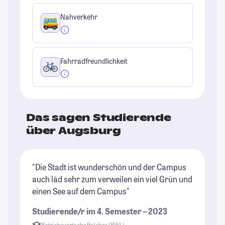
Nahverkehr
Fahrradfreundlichkeit
Das sagen Studierende
über Augsburg
"Die Stadt ist wunderschön und der Campus
"A
auch läd sehr zum verweilen ein viel Grün und
Di
einen See auf dem Campus"
Ma
un
Studierende/r im 4. Semester – 2023
gr
Betriebswirtschaftslehre (BWL)