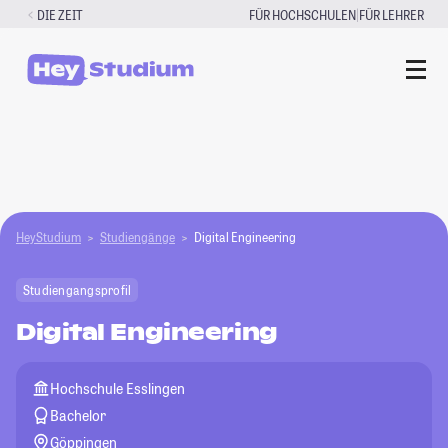
Zum
|
DIE ZEIT
FÜR HOCHSCHULEN
FÜR LEHRER
Inhalt
springen
HeyStudium
Studiengänge
Digital Engineering
Studiengangsprofil
Digital Engineering
Hochschule Esslingen
Bachelor
Göppingen