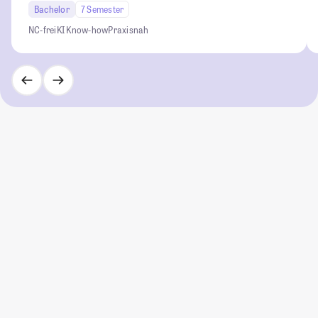
Bachelor
7 Semester
NC-frei
KI Know-how
Praxisnah