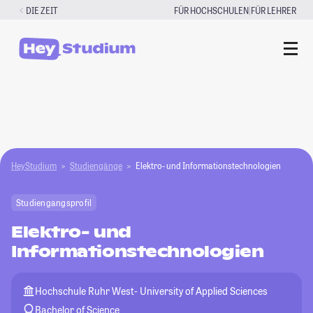
Zum
|
DIE ZEIT
FÜR HOCHSCHULEN
FÜR LEHRER
Inhalt
springen
HeyStudium
Studiengänge
Elektro- und Informationstechnologien
Studiengangsprofil
Elektro- und
Informationstechnologien
Hochschule Ruhr West- University of Applied Sciences
Bachelor of Science